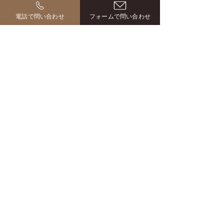
電話で問い合わせ
フォームで問い合わせ
子どもが『家から出たくない』って言うように
なったのは嬉しかったですね。家族全員が居心
地よく過ごせています。
福岡県／戸建てリノベ
FAQ
よくある質問
Q
相談は無料ですか？