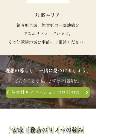
対応エリア
福岡県全域、佐賀県の一部地域を
主なエリアとしています。
​その他近隣地域は事前にご相談ください。
理想の暮らし、一緒に見つけましょう。
どんなことでも、まずはご相談を。
自然素材リノベーションの無料相談
STRENGTH
安成工務店のリノベの強み